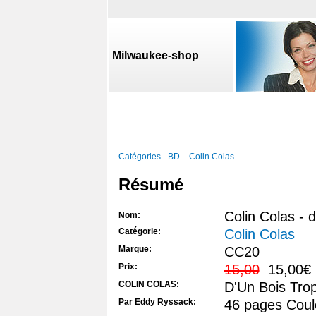
Milwaukee-shop
Catégories
-
BD
-
Colin Colas
Résumé
Colin Colas - 
Nom:
Catégorie:
Colin Colas
Marque:
CC20
Prix:
15,00
15,00€
COLIN COLAS:
D'Un Bois Trop
Par Eddy Ryssack:
46 pages Coul