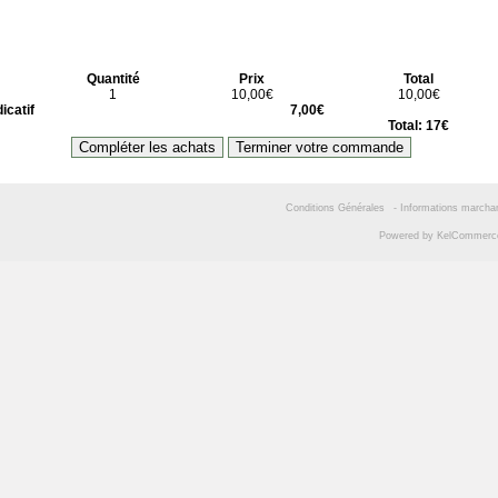
Quantité
Prix
Total
1
10,00€
10,00€
icatif
7,00€
Total: 17€
Conditions Générales
-
Informations marcha
Powered by
KelCommer