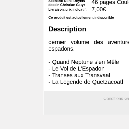
Scenario Rene Deynis
46 pages Coul
dessin Christian Gaty:
7,00€
Livraison, prix indicatif:
Ce produit est actuellement indisponible
Description
dernier volume des aventu
espadons.
- Quand Neptune s'en Mêle
- Le Vol de L'Espadon
- Transes aux Transvaal
- La Legende de Quetzacoatl
Conditions G