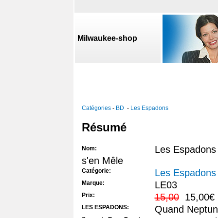
Milwaukee-shop
Catégories
-
BD
-
Les Espadons
Résumé
Les Espadons
Nom:
s'en Mêle
Catégorie:
Les Espadons
Marque:
LE03
Prix:
15,00
15,00€
LES ESPADONS:
Quand Neptun