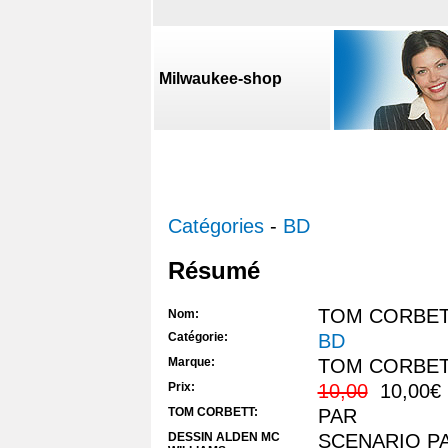
Milwaukee-shop
Catégories
-
BD
Résumé
TOM CORBET
Nom:
Catégorie:
BD
Marque:
TOM CORBE
Prix:
10,00
10,00€
TOM CORBETT:
PAR
DESSIN ALDEN MC
SCENARIO P